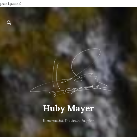
postpass2
Huby Mayer
Komponist & Liedschöpfer