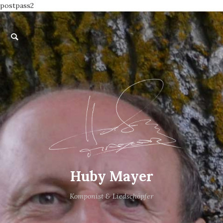
postpass2
Huby Mayer
Komponist & Liedschöpfer