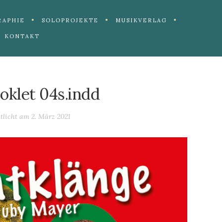
RAPHIE
SOLOPROJEKTE
MUSIKVERLAG
KONTAKT
klet 04s.indd
ntlicht am
2. März 2021