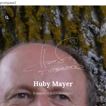
postpass2
Huby Mayer
Komponist & Liedschöpfer