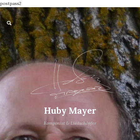
postpass2
Huby Mayer
Komponist & Liedschöpfer