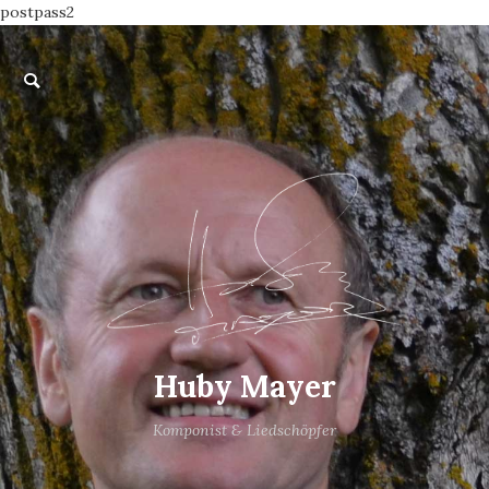
postpass2
Huby Mayer
Komponist & Liedschöpfer