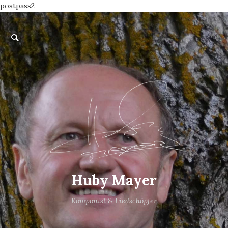
postpass2
Huby Mayer
Komponist & Liedschöpfer