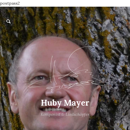
postpass2
Huby Mayer
Komponist & Liedschöpfer