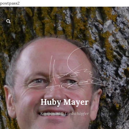
postpass2
Huby Mayer
Komponist & Liedschöpfer