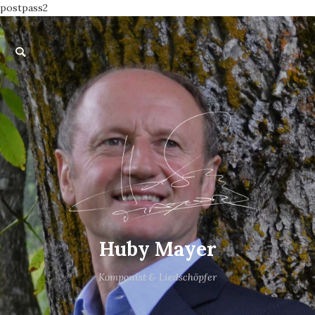
postpass2
Huby Mayer
Komponist & Liedschöpfer