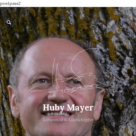
postpass2
Huby Mayer
Komponist & Liedschöpfer