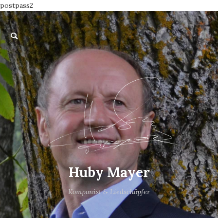
postpass2
Huby Mayer
Komponist & Liedschöpfer