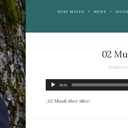
HUBY MAYER
NEWS
BIOG
02 Mus
Veröffentl
Audio-
00:00
Player
„02 Musik über alles“.