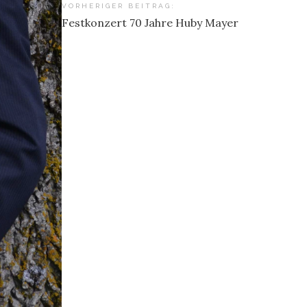
Beitragsnavigation
VORHERIGER BEITRAG:
Festkonzert 70 Jahre Huby Mayer