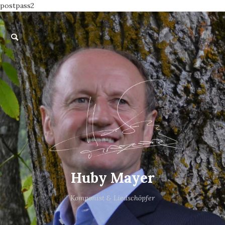
postpass2
Huby Mayer
Komponist & Liedschöpfer