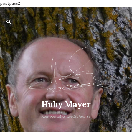
postpass2
Huby Mayer
Komponist & Liedschöpfer