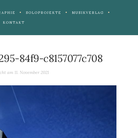
RAPHIE
SOLOPROJEKTE
MUSIKVERLAG
KONTAKT
295-84f9-c8157077c708
icht am
11. November 2021