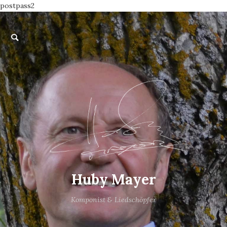
postpass2
Huby Mayer
Komponist & Liedschöpfer