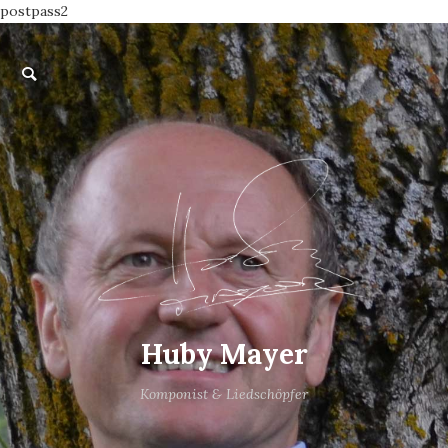
postpass2
Huby Mayer
Komponist & Liedschöpfer