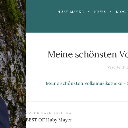
HUBY MAYER
NEWS
BIOG
Meine schönsten Vo
Veröffentl
Meine schönsten Volksmusikstücke - 
Beitragsnavigation
VORHERIGER BEITRAG:
BEST OF Huby Mayer