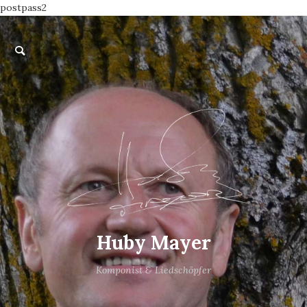
postpass2
Huby Mayer
Komponist & Liedschöpfer