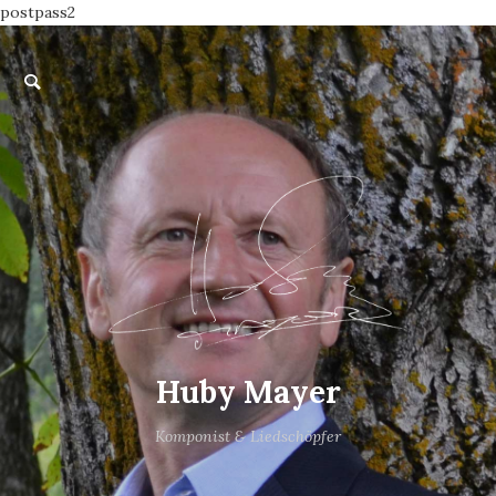
postpass2
Huby Mayer
Komponist & Liedschöpfer