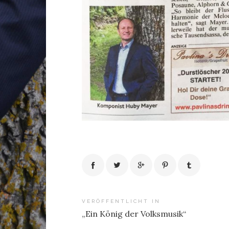
Beitragsnavigation
VERÖFFENTLICHT IN
„Ein König der Volksmusik“