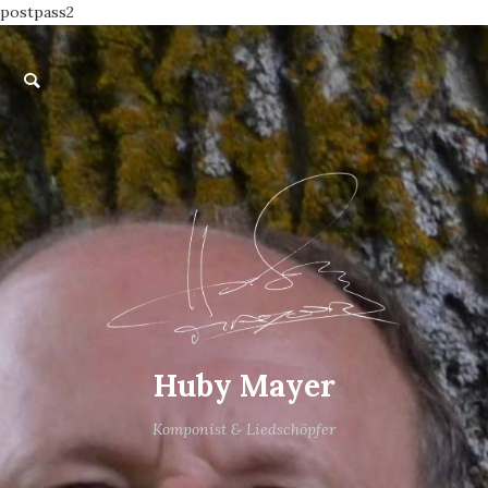
postpass2
Huby Mayer
Komponist & Liedschöpfer