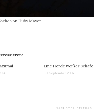
Woche von Huby Mayer
teressieren:
azumal
Eine Herde weißer Schafe
2020
30. September 2007
NÄCHSTER BEITRAG: