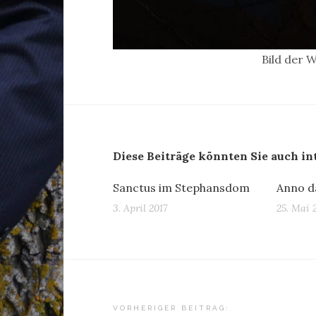
Bild der 
Diese Beiträge könnten Sie auch in
Sanctus im Stephansdom
Anno d
3. April 2017
25. Mai 
Beitragsnavigation
VORHERIGER BEITRAG: