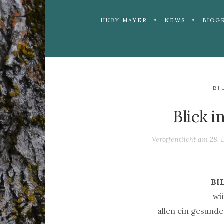
HUBY MAYER
NEWS
BIOG
BI
Blick 
Veröffentlicht am
28. 
BI
wü
allen ein gesunde