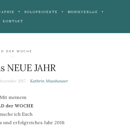
RAPHIE
SOLOPROJEKTE
MUSIKVERLAG
KONTAKT
LD DER WOCHE
ins NEUE JAHR
von
Dezember 2017
Kathrin Musshauser
Mit meinem
LD der WOCHE
nsche ich Euch
s und erfolgreiches Jahr 2018