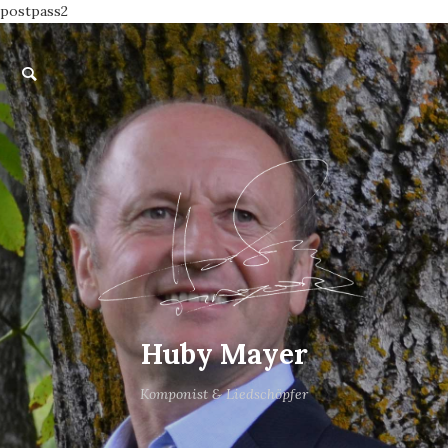
postpass2
Huby Mayer
Komponist & Liedschöpfer