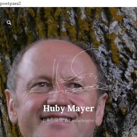
postpass2
Huby Mayer
Komponist & Liedschöpfer