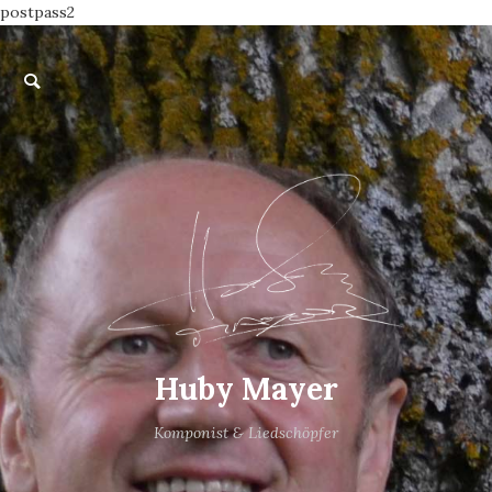
postpass2
Huby Mayer
Komponist & Liedschöpfer