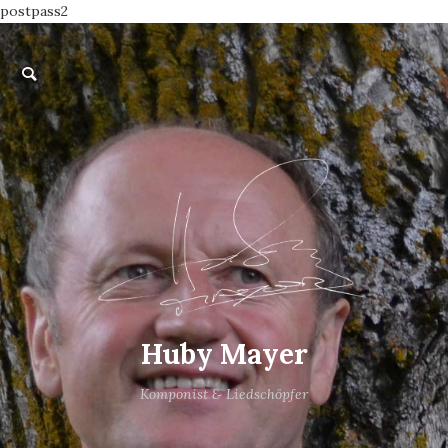
postpass2
Huby Mayer
Komponist & Liedschöpfer